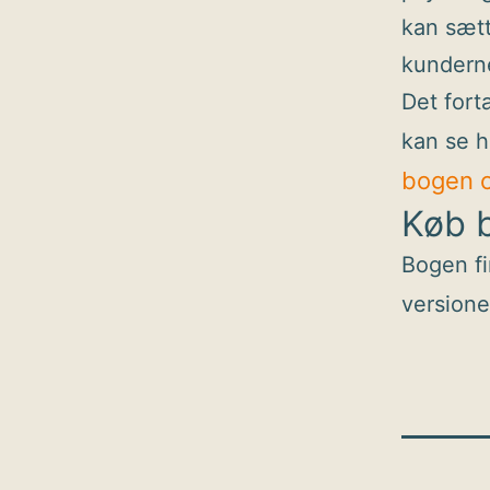
kan sætt
kunderne
Det fort
kan se h
bogen o
Køb b
Bogen f
versione