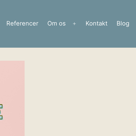
Referencer
Om os
Kontakt
Blog
bn
Åbn
enu
menu