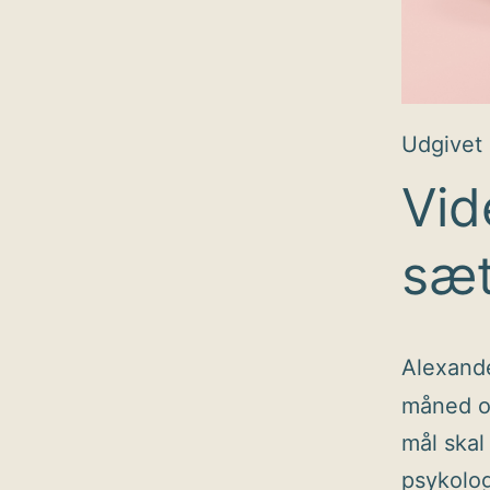
Udgivet
Vid
sæt
Alexand
måned og
mål skal
psykolog