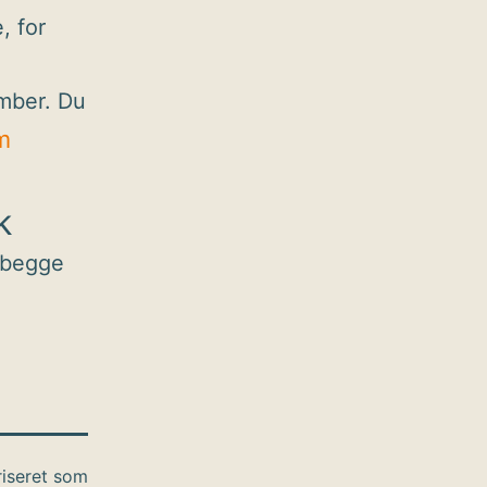
, for
ember. Du
m
k
 begge
iseret som