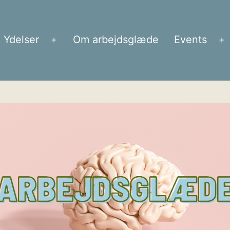
Ydelser
Om arbejdsglæde
Events
Åbn
Å
menu
m