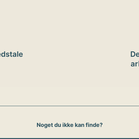
ion
edstale
De
ar
Noget du ikke kan finde?