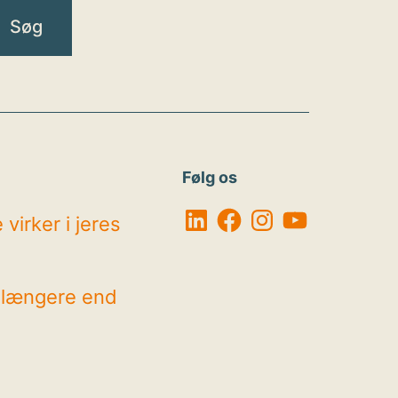
Følg os
LinkedIn
Facebook
Instagram
YouTube
virker i jeres
r længere end