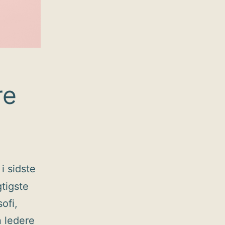
re
i sidste
tigste
ofi,
 ledere