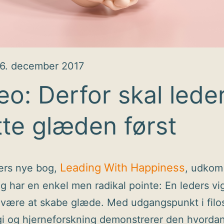
6. december 2017
eo: Derfor skal lede
te glæden først
Leading With Happiness
ers nye bog,
, udkom 
 har en enkel men radikal pointe: En leders vig
 være at skabe glæde. Med udgangspunkt i filos
i og hjerneforskning demonstrerer den hvordan