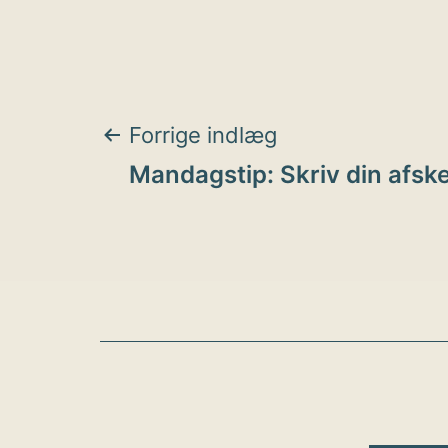
Indlægsnavigat
Forrige indlæg
Mandagstip: Skriv din afsk