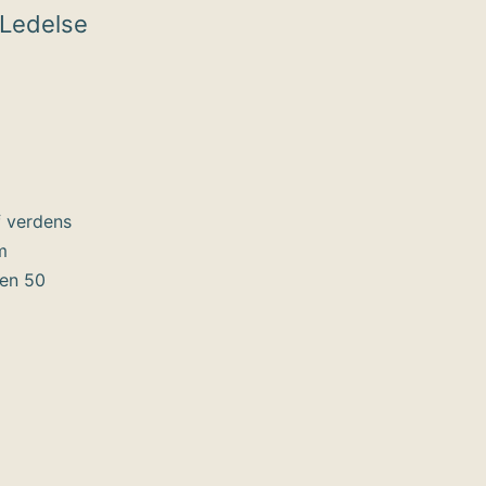
Ledelse
f verdens
m
ten 50