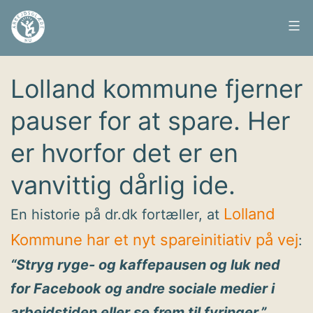
Fortsæt
til
Arbejdsglæde
Udgivet
4. oktober 2016
indhold
nu
Lolland kommune fjerner
pauser for at spare. Her
er hvorfor det er en
vanvittig dårlig ide.
Lolland
En historie på dr.dk fortæller, at
Kommune har et nyt spareinitiativ på vej
:
“Stryg ryge- og kaffepausen og luk ned
for Facebook og andre sociale medier i
arbejdstiden eller se frem til fyringer.”