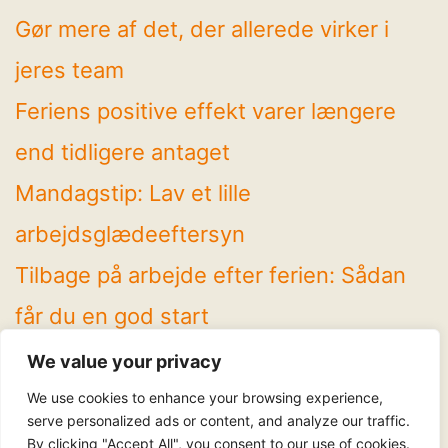
Gør mere af det, der allerede virker i
jeres team
Feriens positive effekt varer længere
end tidligere antaget
Mandagstip: Lav et lille
arbejdsglædeeftersyn
Tilbage på arbejde efter ferien: Sådan
får du en god start
4 spændende temaer på Arbejdsglæde
We value your privacy
Live! 2026
We use cookies to enhance your browsing experience,
serve personalized ads or content, and analyze our traffic.
By clicking "Accept All", you consent to our use of cookies.