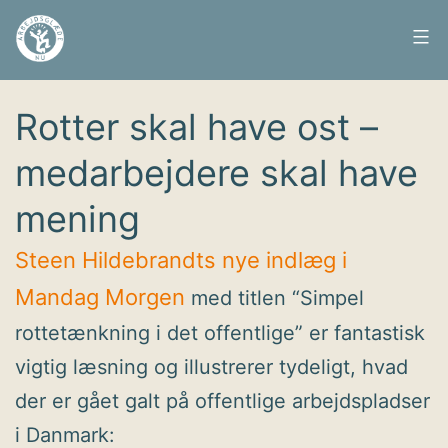
Fortsæt
til
Arbejdsglæde
Udgivet
12. maj 2016
indhold
nu
Rotter skal have ost –
medarbejdere skal have
mening
Steen Hildebrandts nye indlæg i
Mandag Morgen
med titlen “Simpel
rottetænkning i det offentlige” er fantastisk
vigtig læsning og illustrerer tydeligt, hvad
der er gået galt på offentlige arbejdspladser
i Danmark: