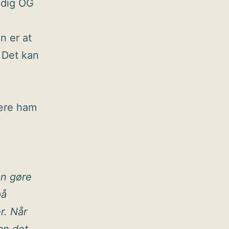
r dig OG
n er at
 Det kan
være ham
an gøre
på
r. Når