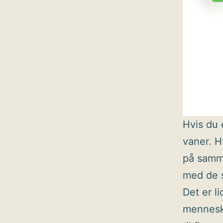
Hvis du 
vaner. H
på samme
med de 
Det er l
menneske