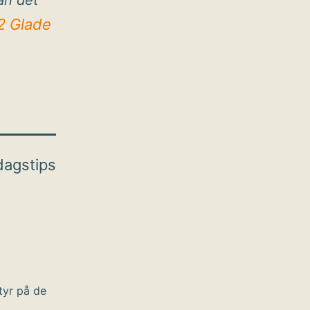
an det
2 Glade
agstips
tyr på de