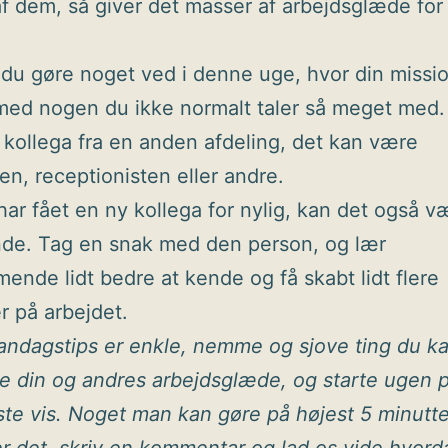
e af dem, så giver det masser af arbejdsglæde fo
 du gøre noget ved i denne uge, hvor din missio
ed nogen du ikke normalt taler så meget med.
kollega fra en anden afdeling, det kan være
en, receptionisten eller andre.
har fået en ny kollega for nylig, kan det også 
nde. Tag en snak med den person, og lær
nde lidt bedre at kende og få skabt lidt flere
er på arbejdet.
ndagstips er enkle, nemme og sjove ting du k
ge din og andres arbejdsglæde, og starte ugen 
ste vis. Noget man kan gøre på højest 5 minutte