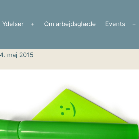
Ydelser
Om arbejdsglæde
Events
Åbn
Å
menu
m
4. maj 2015