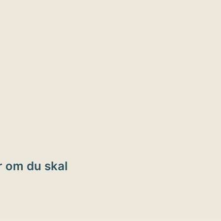
ion
er om du skal