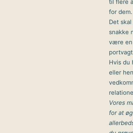
til fler
for dem.
Det skal
snakke m
være en 
portvagt
Hvis du 
eller he
vedkomme
relation
Vores ma
for at ø
allerbed