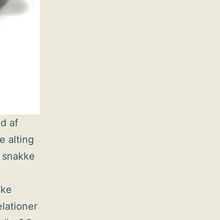
d af
e alting
t snakke
ske
lationer