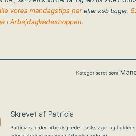
r det, skriv en kommentar og lad os vide hvord
alle vores mandagstips her
5
eller køb bogen
e i Arbejdsglædeshoppen
.
Mand
Kategoriseret som
Skrevet af Patricia
Patricia spreder arbejdsglæde 'backstage' og holder s
administrative opgaver i Arbejdsglæde nu.