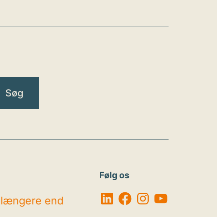
Følg os
LinkedIn
Facebook
Instagram
YouTube
r længere end