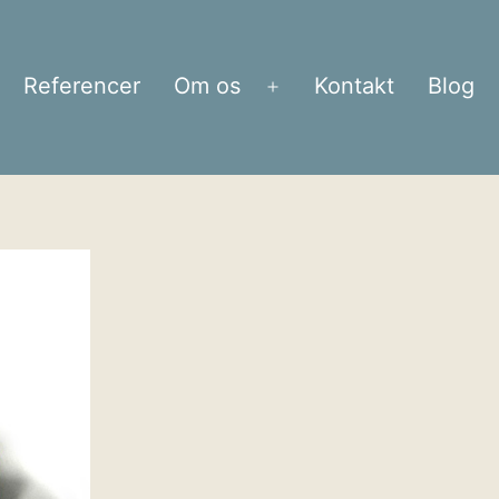
Referencer
Om os
Kontakt
Blog
bn
Åbn
enu
menu