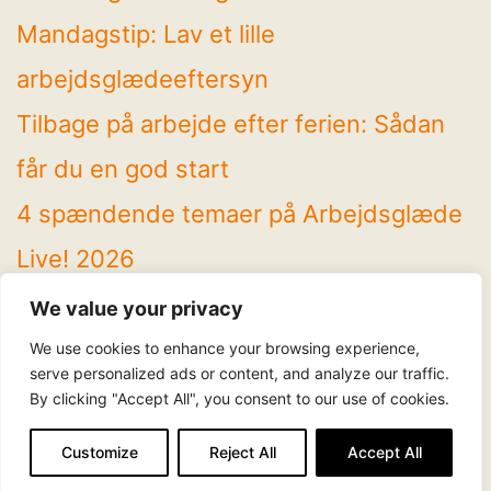
Mandagstip: Lav et lille
arbejdsglædeeftersyn
Tilbage på arbejde efter ferien: Sådan
får du en god start
4 spændende temaer på Arbejdsglæde
Live! 2026
Mandagstip: Brug sommeren til at rydde
We value your privacy
op
We use cookies to enhance your browsing experience,
serve personalized ads or content, and analyze our traffic.
By clicking "Accept All", you consent to our use of cookies.
Følg os
LinkedIn
Facebook
Instagram
YouTube
Customize
Reject All
Accept All