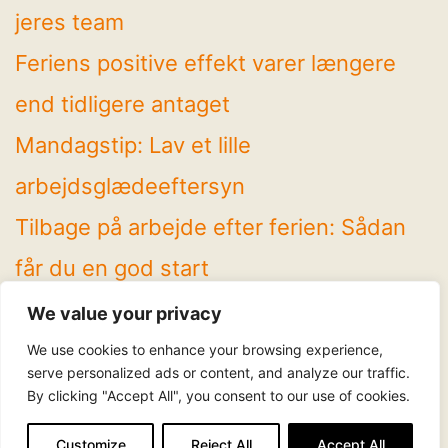
jeres team
Feriens positive effekt varer længere
end tidligere antaget
Mandagstip: Lav et lille
arbejdsglædeeftersyn
Tilbage på arbejde efter ferien: Sådan
får du en god start
4 spændende temaer på Arbejdsglæde
We value your privacy
Live! 2026
We use cookies to enhance your browsing experience,
serve personalized ads or content, and analyze our traffic.
By clicking "Accept All", you consent to our use of cookies.
Følg os
LinkedIn
Facebook
Instagram
YouTube
Customize
Reject All
Accept All