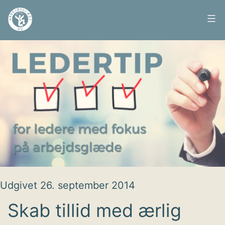
Fortsæt
til
Arbejdsglæde
indhold
nu
Udgivet
26. september 2014
Skab tillid med ærlig