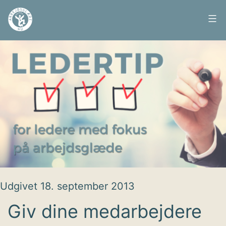
Fortsæt
til
Arbejdsglæde
indhold
nu
Udgivet
18. september 2013
Giv dine medarbejdere