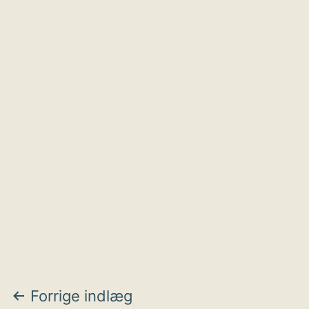
Indlægsnavigation
Forrige indlæg