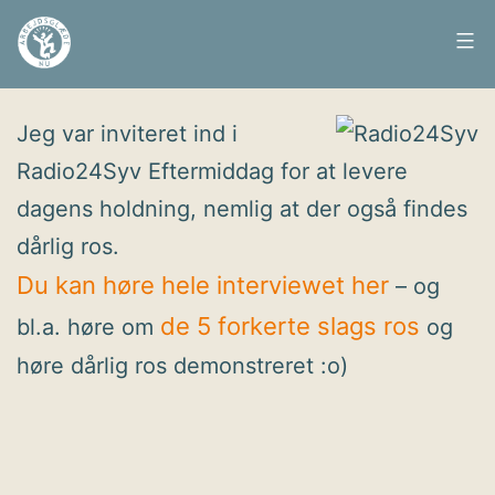
Fortsæt
til
Arbejdsglæde
Udgivet
20. marts 2012
indhold
nu
Jeg var inviteret ind i
Radio24Syv Eftermiddag for at levere
dagens holdning, nemlig at der også findes
dårlig ros.
Du kan høre hele interviewet her
– og
de 5 forkerte slags ros
bl.a. høre om
og
høre dårlig ros demonstreret :o)