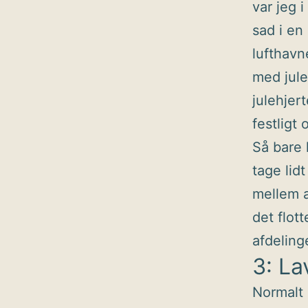
var jeg 
sad i en
lufthavn
med jule
julehjer
festligt
Så bare 
tage lid
mellem a
det flot
afdeling
3: La
Normalt 