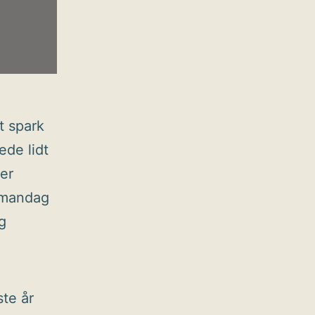
t spark
ede lidt
er
 mandag
g
te år