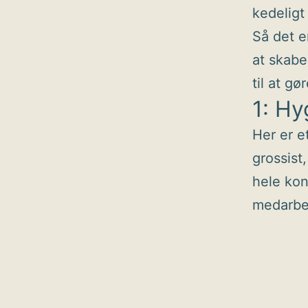
kedeligt 
Så det er
at skabe
til at gø
1: Hy
Her er e
grossist
hele kont
medarbe