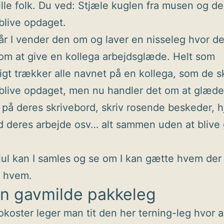
ille folk. Du ved: Stjæle kuglen fra musen og de
blive opdaget.
lår I vender den om og laver en nisseleg hvor de
om at give en kollega arbejdsglæde. Helt som
gt trækker alle navnet på en kollega, som de s
blive opdaget, men nu handler det om at glæd
 på deres skrivebord, skriv rosende beskeder, 
deres arbejde osv… alt sammen uden at blive 
 jul kan I samles og se om I kan gætte hvem der
r hvem.
en gavmilde pakkeleg
frokoster leger man tit den her terning-leg hvor a