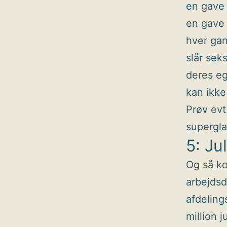
en gave
en gave
hver gan
slår sek
deres eg
kan ikke 
Prøv evt
supergla
5: Ju
Og så k
arbejdsd
afdelin
million 