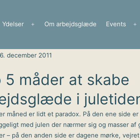
Ydelser
Om arbejdsglæde
Events
Åbn
Å
menu
m
6. december 2011
 5 måder at skabe
ejdsglæde i juletide
 måned er lidt et paradox. På den ene side er
geligt med julen der nærmer sig og masser af
ner – på den anden side er dagene mørke, vejret