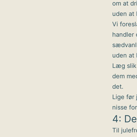
om at dr
uden at 
Vi fores
handler 
sædvanli
uden at 
Læg slik
dem med 
det.
Lige før
nisse fo
4: D
Til jule