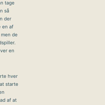
an tage
n så
n der
e en af
, men de
spiller.
iver en
rte hver
at starte
en
ad af at