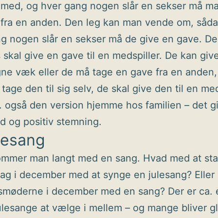
 med, og hver gang nogen slår en sekser må m
 fra en anden. Den leg kan man vende om, såda
g nogen slår en sekser må de give en gave. De
s skal give en gave til en medspiller. De kan giv
ne væk eller de må tage en gave fra en anden
tage den til sig selv, de skal give den til en med
. også den version hjemme hos familien – det g
d og positiv stemning.
lesang
ommer man langt med en sang. Hvad med at sta
ag i december med at synge en julesang? Eller 
gsmøderne i december med en sang? Der er ca. 
julesange at vælge i mellem – og mange bliver gl