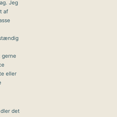
rag. Jeg
t af
asse
dstændig
t gerne
ce
e eller
e
dler det