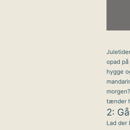
Juletide
opad på 
hygge og
mandari
morgen?
tænder h
2: G
Lad der 