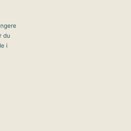
ungere
r du
e i