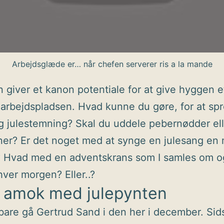
Arbejdsglæde er… når chefen serverer ris a la mande
n giver et kanon potentiale for at give hyggen e
arbejdspladsen. Hvad kunne du gøre, for at spr
 julestemning? Skal du uddele pebernødder ell
ner? Er det noget med at synge en julesang en
 Hvad med en adventskrans som I samles om o
ver morgen? Eller..?
å amok med julepynten
bare gå Gertrud Sand i den her i december. Sids