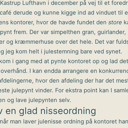
i Kastrup Lufthavn i december på vej til et fored
 café derude og kunne kigge ind ad vinduet til e
ens kontorer, hvor de havde fundet den
store
k
pynt frem. Der var simpelthen gran, guirlander,
ter og kræmmerhuse over det hele. Det var ful
 og jeg kom helt i julestemning bare ved synet.
kom i gang med at pynte kontoret op og lad de
t overhånd. I kan endda arrangere en konkurren
fdelingerne, hvor den afdeling der har det mest
teste julepynt vinder. For ekstra point kan I saml
en og lave julepynten selv.
v en glad nisseordning
når man laver julenisse ordning på kontoret han