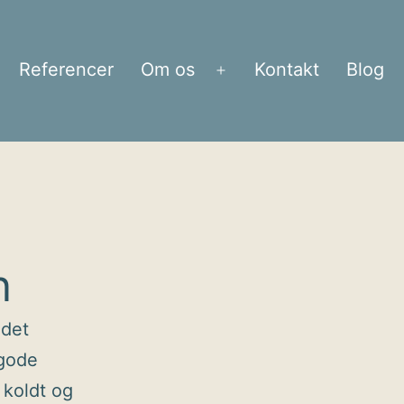
Referencer
Om os
Kontakt
Blog
bn
Åbn
enu
menu
n
 det
 gode
 koldt og