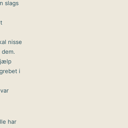
n slags
t
kal nisse
e dem.
hjælp
grebet i
 var
lle har