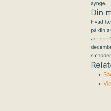
synge.
Din 
Hvad tæn
på din a
arbejder
december
smadder
Relat
Så
Vi