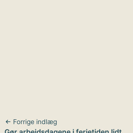
Indlægsnavigation
Forrige indlæg
Gør arbejdsdagene i ferietiden lidt