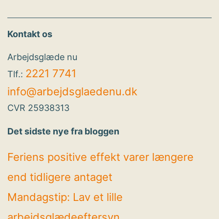
Kontakt os
Arbejdsglæde nu
2221 7741
Tlf.:
info@arbejdsglaedenu.dk
CVR 25938313
Det sidste nye fra bloggen
Feriens positive effekt varer længere
end tidligere antaget
Mandagstip: Lav et lille
arbejdsglædeeftersyn