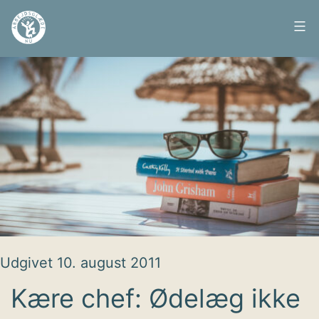
Fortsæt
til
Arbejdsglæde
indhold
nu
Udgivet
10. august 2011
Kære chef: Ødelæg ikke