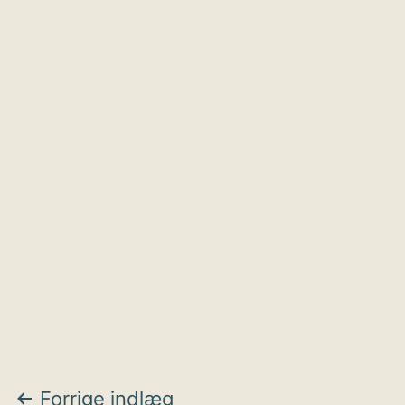
Indlægsnavigation
Forrige indlæg