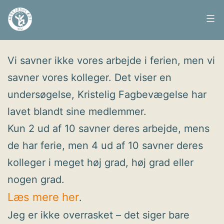
Fortsæt
til
Arbejdsglæde
Udgivet
2. september 2010
indhold
nu
Vi savner ikke vores arbejde i ferien, men vi
savner vores kolleger. Det viser en
undersøgelse, Kristelig Fagbevægelse har
lavet blandt sine medlemmer.
Kun 2 ud af 10 savner deres arbejde, mens
de har ferie, men 4 ud af 10 savner deres
kolleger i meget høj grad, høj grad eller
nogen grad.
Læs mere her
.
Jeg er ikke overrasket – det siger bare