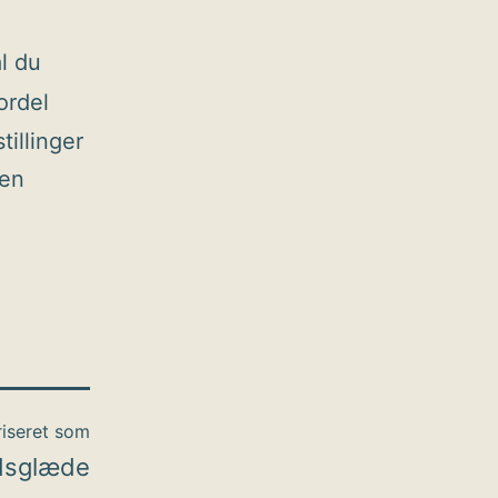
l du
ordel
tillinger
ten
iseret som
dsglæde