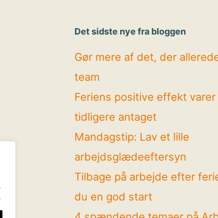
Det sidste nye fra bloggen
Gør mere af det, der allerede 
team
Feriens positive effekt vare
tidligere antaget
Mandagstip: Lav et lille
arbejdsglædeeftersyn
Tilbage på arbejde efter feri
.
du en god start
.
4 spændende temaer på Ar