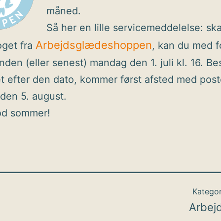
måned.
Så her en lille servicemeddelelse: ska
Arbejdsglædeshoppen
oget fra
, kan du med f
inden (eller senest) mandag den 1. juli kl. 16. Bes
 efter den dato, kommer først afsted med pos
den 5. august.
god sommer!
Kategor
Arbej