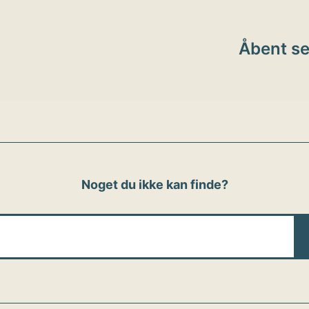
ion
Åbent s
Noget du ikke kan finde?