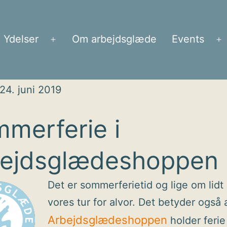
Ydelser
Om arbejdsglæde
Events
Åbn
Å
menu
m
24. juni 2019
merferie i
ejdsglædeshoppen
Det er sommerferietid og lige om lidt 
vores tur for alvor. Det betyder også 
Arbejdsglædeshoppen
holder ferie i