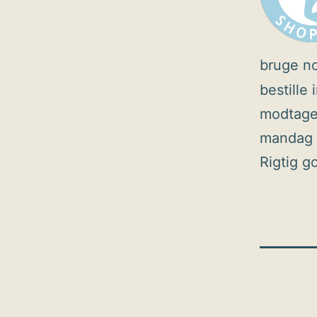
bruge n
bestille 
modtaget
mandag 
Rigtig 