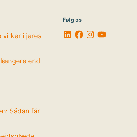
Følg os
LinkedIn
Facebook
Instagram
YouTube
virker i jeres
r længere end
en: Sådan får
bejdsglæde