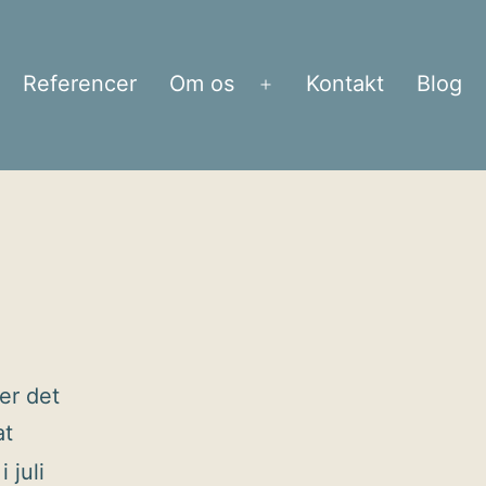
Referencer
Om os
Kontakt
Blog
bn
Åbn
enu
menu
er det
at
 juli