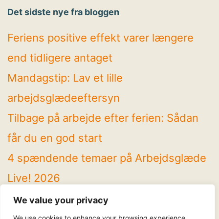
Det sidste nye fra bloggen
Feriens positive effekt varer længere
end tidligere antaget
Mandagstip: Lav et lille
arbejdsglædeeftersyn
Tilbage på arbejde efter ferien: Sådan
får du en god start
4 spændende temaer på Arbejdsglæde
Live! 2026
Mandagstip: Brug sommeren til at rydde
We value your privacy
op
We use cookies to enhance your browsing experience,