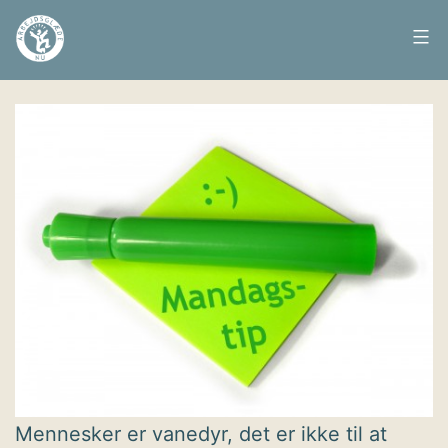
Fortsæt
til
Arbejdsglæde
Udgivet
25. april 2016
indhold
nu
Mennesker er vanedyr, det er ikke til at