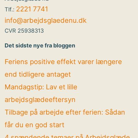
2221 7741
Tlf.:
info@arbejdsglaedenu.dk
CVR 25938313
Det sidste nye fra bloggen
Feriens positive effekt varer længere
end tidligere antaget
Mandagstip: Lav et lille
arbejdsglædeeftersyn
Tilbage på arbejde efter ferien: Sådan
får du en god start
4 spændende temaer på Arbejdsglæde