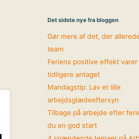
Det sidste nye fra bloggen
Gør mere af det, der allerede 
team
Feriens positive effekt vare
tidligere antaget
Mandagstip: Lav et lille
arbejdsglædeeftersyn
Tilbage på arbejde efter feri
.
du en god start
.
4 spændende temaer på Ar