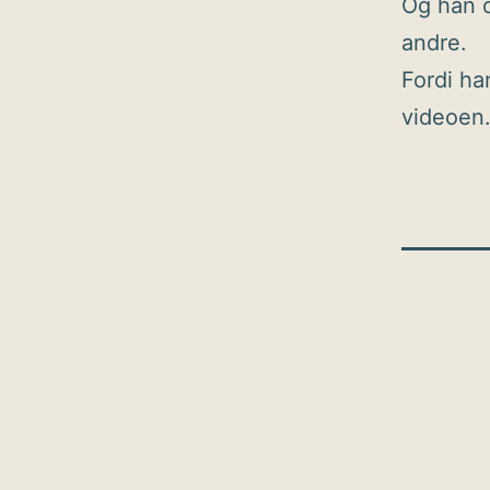
Og han o
andre.
Fordi han
videoen