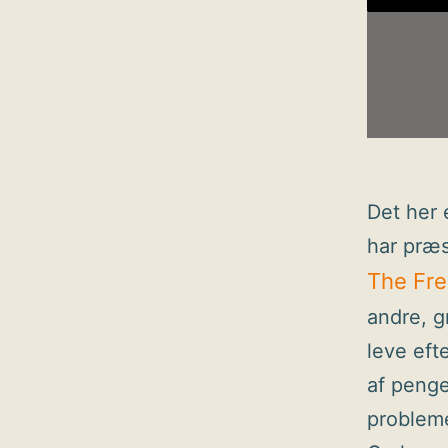
Det her 
har præ
The Fre
andre, g
leve eft
af penge
probleme