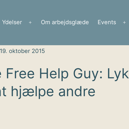
Ydelser
Om arbejdsglæde
Events
Åbn
Å
menu
m
19. oktober 2015
 Free Help Guy: Ly
at hjælpe andre