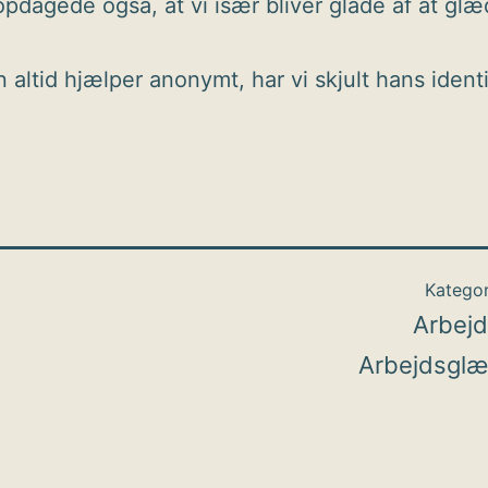
pdagede også, at vi især bliver glade af at gl
 altid hjælper anonymt, har vi skjult hans identi
.
Kategor
Arbej
Arbejdsglæ