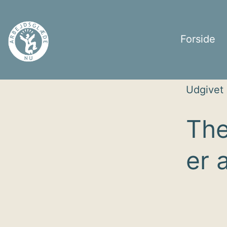
Fortsæt
til
Forside
indhold
Arbejdsglæde
Udgivet
nu
The
er 