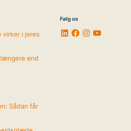
Følg os
LinkedIn
Facebook
Instagram
YouTube
virker i jeres
r længere end
en: Sådan får
bejdsglæde