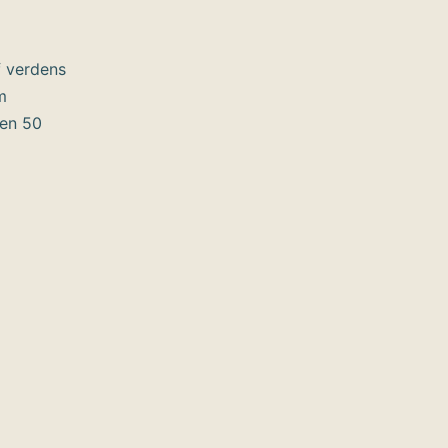
f verdens
m
ten 50