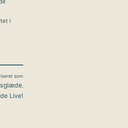
æde
tet i
iseret som
dsglæde
,
de Live!