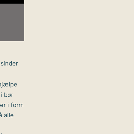
nsinder
 hjælpe
i bør
er i form
 alle