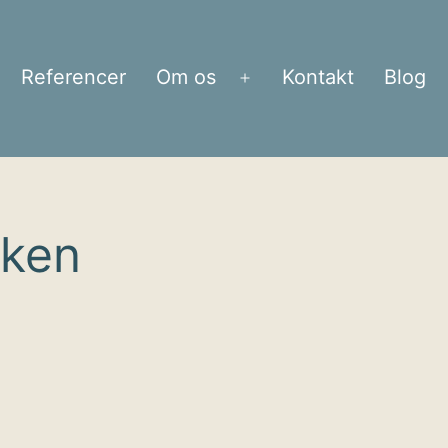
Referencer
Om os
Kontakt
Blog
bn
Åbn
enu
menu
kken