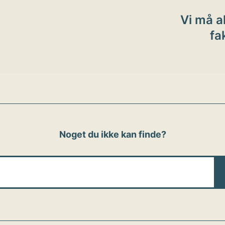
ion
Vi må a
fa
Noget du ikke kan finde?