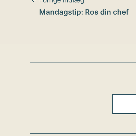
Indlægsnavigat
Forrige indlæg
Mandagstip: Ros din chef