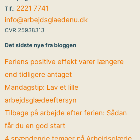
2221 7741
Tlf.:
info@arbejdsglaedenu.dk
CVR 25938313
Det sidste nye fra bloggen
Feriens positive effekt varer længere
end tidligere antaget
Mandagstip: Lav et lille
arbejdsglædeeftersyn
Tilbage på arbejde efter ferien: Sådan
får du en god start
4 spændende temaer på Arbejdsglæde