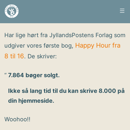
Fortsæt
til
Arbejdsglæde
Udgivet
21. februar 2011
indhold
nu
Har lige hørt fra JyllandsPostens Forlag som
Happy Hour fra
udgiver vores første bog,
8 til 16
. De skriver:
7.864 bøger solgt.
Ikke så lang tid til du kan skrive 8.000 på
din hjemmeside.
Woohoo!!