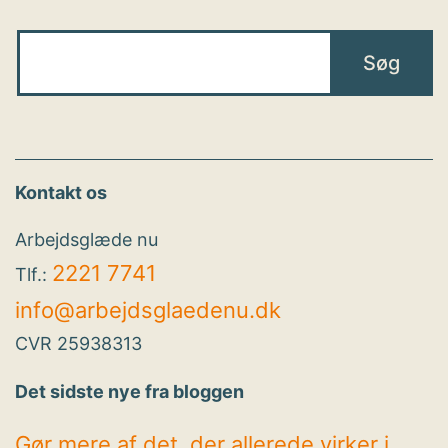
Kontakt os
Arbejdsglæde nu
2221 7741
Tlf.:
info@arbejdsglaedenu.dk
CVR 25938313
Det sidste nye fra bloggen
Gør mere af det, der allerede virker i