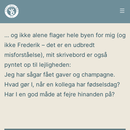
Fortsæt
til
Arbejdsglæde
Udgivet
26. maj 2010
indhold
nu
… og ikke alene flager hele byen for mig (og
ikke Frederik – det er en udbredt
misforståelse), mit skrivebord er også
pyntet op til lejligheden:
Jeg har sågar fået gaver og champagne.
Hvad gør I, når en kollega har fødselsdag?
Har I en god måde at fejre hinanden på?