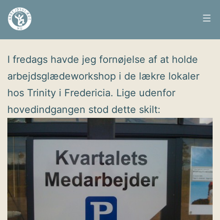
Fortsæt
til
Arbejdsglæde
Udgivet
12. oktober 2009
indhold
nu
I fredags havde jeg fornøjelse af at holde
arbejdsglædeworkshop i de lækre lokaler
hos Trinity i Fredericia. Lige udenfor
hovedindgangen stod dette skilt: