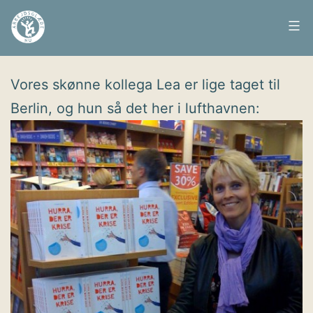
Fortsæt
til
Arbejdsglæde
Udgivet
15. maj 2009
indhold
nu
Vores skønne kollega Lea er lige taget til
Berlin, og hun så det her i lufthavnen: