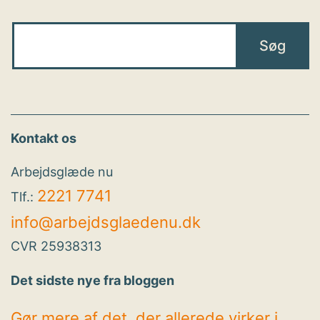
Kontakt os
Arbejdsglæde nu
2221 7741
Tlf.:
info@arbejdsglaedenu.dk
CVR 25938313
Det sidste nye fra bloggen
Gør mere af det, der allerede virker i