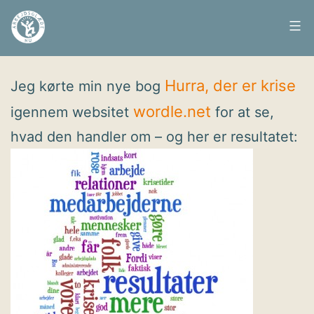
Fortsæt
til
Arbejdsglæde
Udgivet
14. maj 2009
indhold
nu
Hurra, der er krise
Jeg kørte min nye bog
wordle.net
igennem websitet
for at se,
hvad den handler om – og her er resultatet: