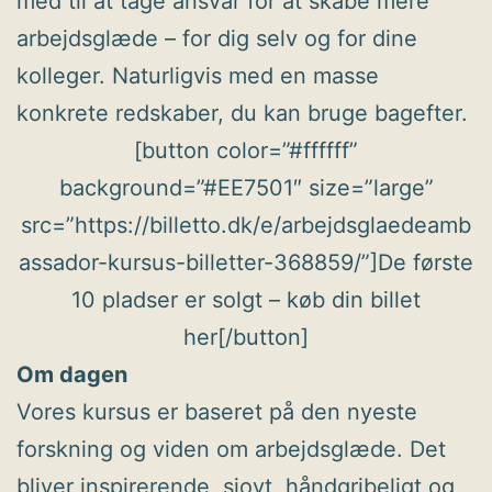
med til at tage ansvar for at skabe mere
arbejdsglæde – for dig selv og for dine
kolleger. Naturligvis med en masse
konkrete redskaber, du kan bruge bagefter.
[button color=”#ffffff”
background=”#EE7501″ size=”large”
src=”https://billetto.dk/e/arbejdsglaedeamb
assador-kursus-billetter-368859/”]De første
10 pladser er solgt – køb din billet
her[/button]
Om dagen
Vores kursus er baseret på den nyeste
forskning og viden om arbejdsglæde. Det
bliver inspirerende, sjovt, håndgribeligt og