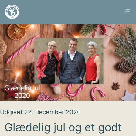
Fortsæt
til
Arbejdsglæde
indhold
nu
Udgivet
22. december 2020
Glædelig jul og et godt