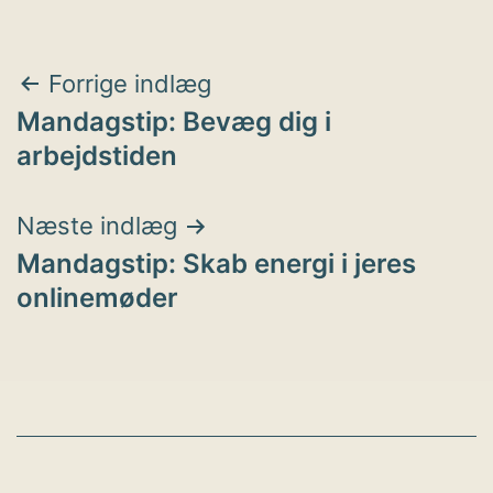
Indlægsnavigation
Forrige indlæg
Mandagstip: Bevæg dig i
arbejdstiden
Næste indlæg
Mandagstip: Skab energi i jeres
onlinemøder