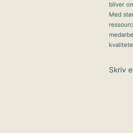
bliver om
Med stør
ressourc
medarbej
kvalitet
Skriv 