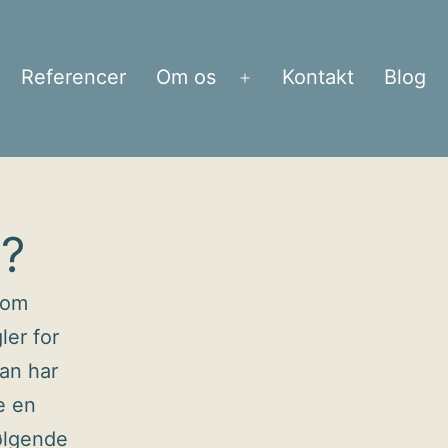
Referencer
Om os
Kontakt
Blog
bn
Åbn
enu
menu
j?
Som
ler for
an har
e en
følgende