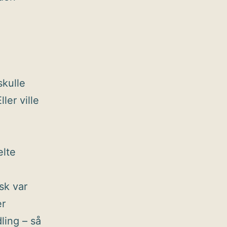
skulle
ler ville
elte
sk var
er
ling – så