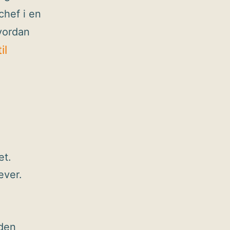
chef i en
vordan
il
et.
ever.
 den