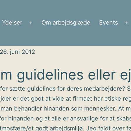
Ydelser
Om arbejdsglæde
Events
Åbn
Å
menu
m
26. juni 2012
m guidelines eller e
fer sætte guidelines for deres medarbejdere? 
der er det godt at vide at firmaet har etiske reg
 man behandler hinanden som mennesker. At m
for hinanden og at alle er ansvarlige for at skab
atmosfære/et godt arbejdsmiljø. Jeg faldt over 