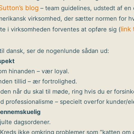
Sutton’s blog
– team guidelines, udstedt af en 
merikansk virksomhed, der sætter normen for h
link t
te i virksomheden forventes at opføre sig (
til dansk, ser de nogenlunde sådan ud:
espekt
om hinanden – vær loyal.
den tillid – ær fortrolighed.
iden når du skal til møde, ring hvis du er forsink
d professionalisme – specielt overfor kunder/el
gennemskuelig
julte dagsordener.
 – Kreds ikke omkring problemer som “katten om