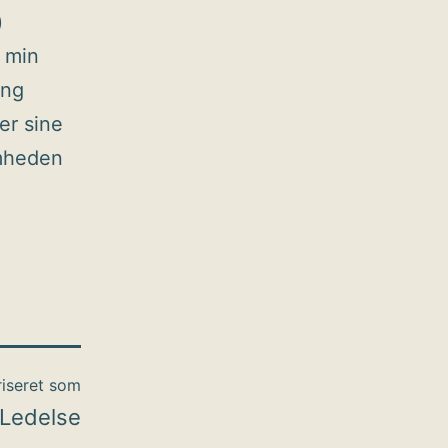
)
 min
ing
er sine
omheden
iseret som
Ledelse