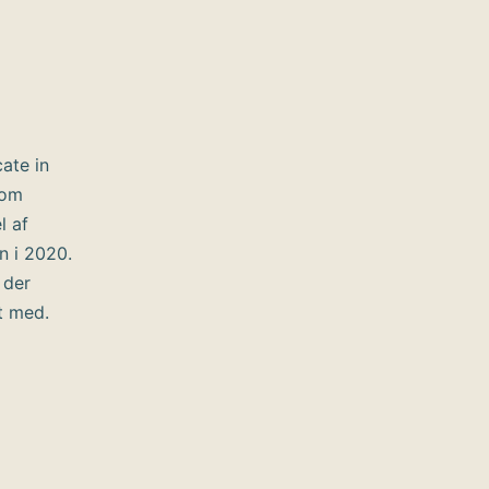
cate in
som
l af
n i 2020.
 der
t med.