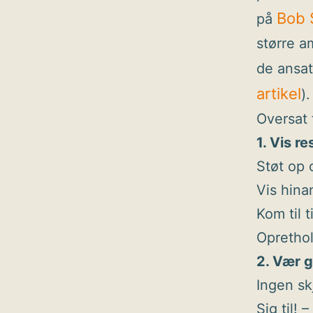
Bob 
på
større a
de ansat
artikel
).
Oversat 
1. Vis r
Støt op 
Vis hinan
Kom til t
Oprethol
2. Vær 
Ingen sk
Sig til!