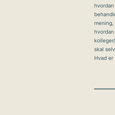
hvordan 
behandle
mening, 
hvordan
kollege
skal sel
Hvad er 