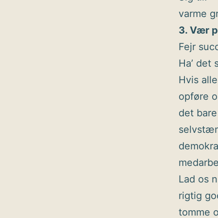
varme g
3. Vær p
Fejr succ
Ha’ det s
Hvis all
opføre os
det bare
selvstæn
demokrat
medarbej
Lad os n
rigtig g
tomme or