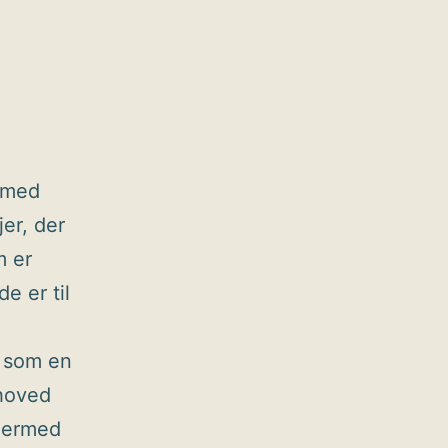
s med
jer, der
m er
e er til
t som en
rhoved
 dermed