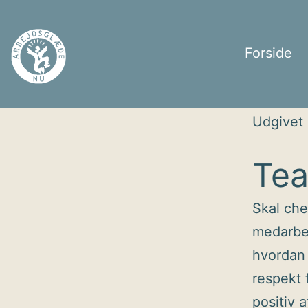
Fortsæt
til
Forside
indhold
Arbejdsglæde
Udgivet
nu
Tea
Skal che
medarbej
hvordan
respekt 
positiv 