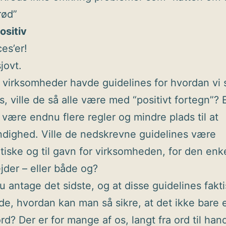
rød”
ositiv
es’er!
jovt.
e virksomheder havde guidelines for hvordan vi 
, ville de så alle være med “positivt fortegn”? El
 være endnu flere regler og mindre plads til at
dighed. Ville de nedskrevne guidelines være
iske og til gavn for virksomheden, for den enk
der – eller både og?
u antage det sidste, og at disse guidelines fakti
ode, hvordan kan man så sikre, at det ikke bare 
d? Der er for mange af os, langt fra ord til hand