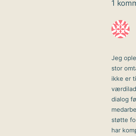
1 kom
Jeg ople
stor omta
ikke er 
værdilade
dialog f
medarbej
støtte f
har komp