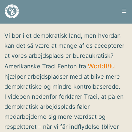
Fortsæt
til
Arbejdsglæde
Udgivet
7. oktober 2010
indhold
nu
Vi bor i et demokratisk land, men hvordan
kan det så være at mange af os accepterer
at vores arbejdsplads er bureaukratisk?
WorldBlu
Amerikanske Traci Fenton fra
hjælper arbejdspladser med at blive mere
demokratiske og mindre kontrolbaserede.
I videoen nedenfor forklarer Traci, at på en
demokratisk arbejdsplads føler
medarbejderne sig mere værdsat og
respekteret – når vi får indflydelse (bliver