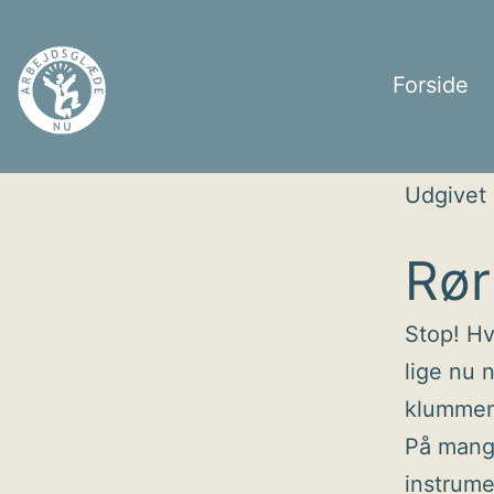
Fortsæt
til
Forside
indhold
Arbejdsglæde
Udgivet
nu
Rør
Stop! Hv
lige nu 
klummen 
På mange
instrume