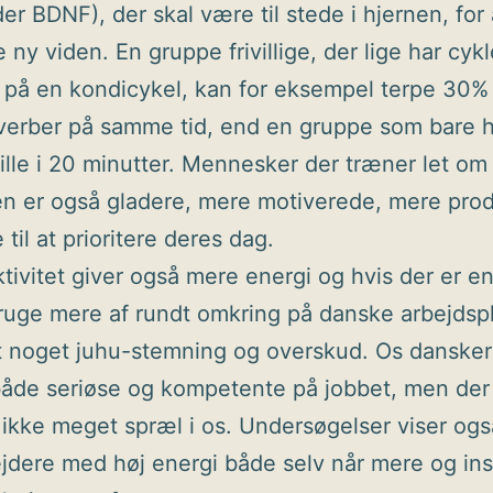
er BDNF), der skal være til stede i hjernen, for
 ny viden. En gruppe frivillige, der lige har cyk
 på en kondicykel, kan for eksempel terpe 30% 
verber på samme tid, end en gruppe som bare 
tille i 20 minutter. Mennesker der træner let om
n er også gladere, mere motiverede, mere prod
til at prioritere deres dag.
ktivitet giver også mere energi og hvis der er en 
uge mere af rundt omkring på danske arbejdspl
t noget juhu-stemning og overskud. Os danskere
både seriøse og kompetente på jobbet, men der
kke meget spræl i os. Undersøgelser viser også
dere med høj energi både selv når mere og ins