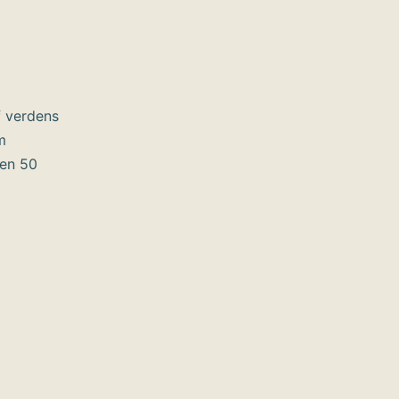
f verdens
m
ten 50