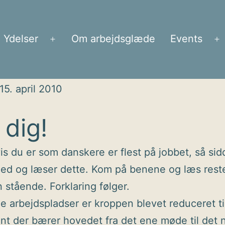
Ydelser
Om arbejdsglæde
Events
Åbn
Å
menu
m
15. april 2010
 dig!
is du er som danskere er flest på jobbet, så sid
ned og læser dette. Kom på benene og læs rest
stående. Forklaring følger.
 arbejdspladser er kroppen blevet reduceret ti
nt der bærer hovedet fra det ene møde til det 