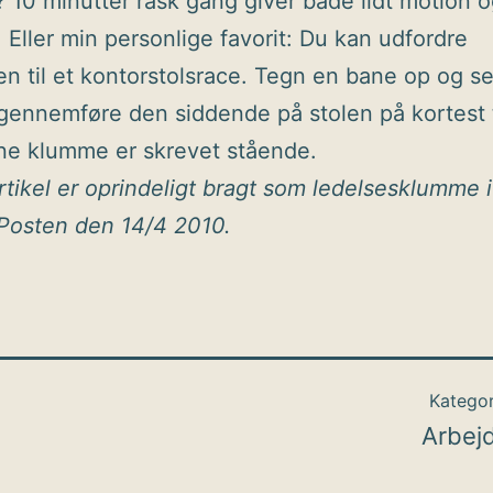
? 10 minutter rask gang giver både lidt motion 
t. Eller min personlige favorit: Du kan udfordre
en til et kontorstolsrace. Tegn en bane op og 
gennemføre den siddende på stolen på kortest t
ne klumme er skrevet stående.
tikel er oprindeligt bragt som ledelsesklumme i
Posten den 14/4 2010.
Kategor
Arbej