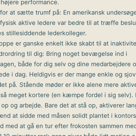
l højere performance.
for at sætte trumf på: En amerikansk undersøg
 fysisk aktive ledere var bedre til at træffe besl
s stillesiddende lederkolleger.
oppe er ganske enkelt ikke skabt til at inaktivite
drordring til dig: Bring noget bevægelse ind i
agen, både for dig selv og dine medarbejdere 
rede i dag. Heldigvis er der mange enkle og sjo
det på. Stående møder er ikke alene mere aktiv
gså meget kortere (en kæmpe fordel i sig selv).
 op og arbejde. Bare det at stå op, aktiverer lan
end at sidde med måsen solidt plantet i kontors
ad med at gå en tur efter frokosten sammen med