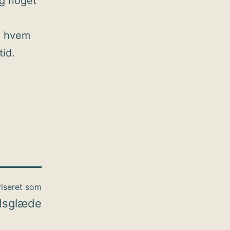
og noget
se hvem
id.
iseret som
dsglæde