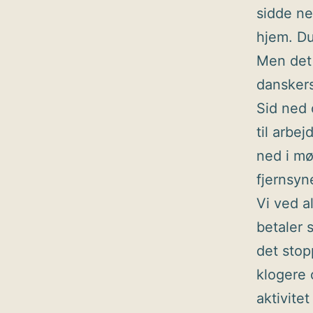
sidde ne
hjem. Du
Men det 
danskers
Sid ned 
til arbe
ned i mø
fjernsyn
Vi ved a
betaler 
det stop
klogere 
aktivite