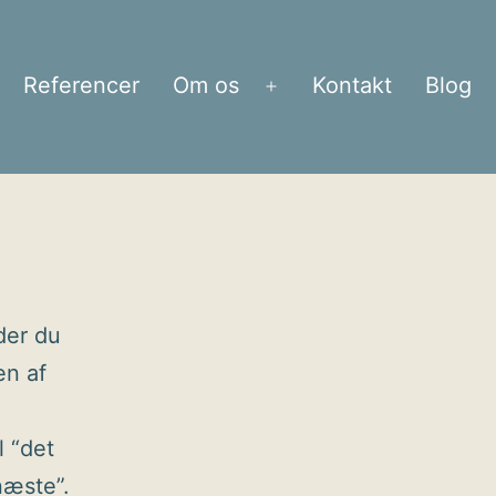
Referencer
Om os
Kontakt
Blog
bn
Åbn
enu
menu
der du
en af
l “det
næste”.