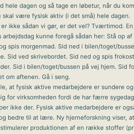
d hele dagen og så tage en løbetur, når du ko
 skal være fysisk aktiv (i det små) hele dagen.
er ikke sådan vi gør, er det vel? Tværtimod. En
 arbejdsdag kunne foregå sådan her: Stå op af
og spis morgenmad. Sid ned i bilen/toget/busse
jde. Sid ved skrivebordet. Sid ned og spis frokost
der. Sid i bilen/toget/bussen på vej hjem. Sid f
et om aftenen. Gå i seng.
lle, at fysisk aktive medarbejdere er sundere og
sig for virksomheden fordi de har færre sygeda
per ikke der. Fysisk aktive medarbejdere er ogs
og bedre til at lære. Ny hjerneforskning viser, at
t stimulerer produktionen af en række stoffer (p