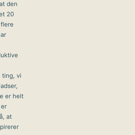
 at den
let 20
flere
har
uktive
ting, vi
adser,
 er helt
 er
, at
pirerer