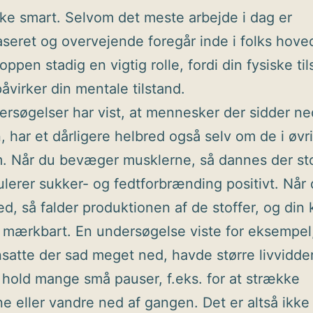
kke smart. Selvom det meste arbejde i dag er
seret og overvejende foregår inde i folks hove
roppen stadig en vigtig rolle, fordi din fysiske ti
påvirker din mentale tilstand.
rsøgelser har vist, at mennesker der sidder n
, har et dårligere helbred også selv om de i øvri
. Når du bevæger musklerne, så dannes der sto
lerer sukker- og fedtforbrænding positivt. Når
ed, så falder produktionen af de stoffer, og din 
 mærkbart. En undersøgelse viste for eksempel,
satte der sad meget ned, havde større livvidde
hold mange små pauser, f.eks. for at strække
e eller vandre ned af gangen. Det er altså ikke 