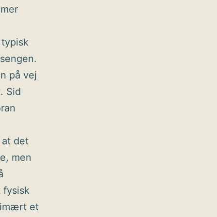
mmer
 typisk
 sengen.
n på vej
. Sid
oran
 at det
ge, men
å
 fysisk
rimært et