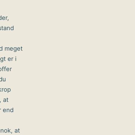
der,
lstand
ed meget
gt er i
ffer
 du
krop
 at
r end
nok, at