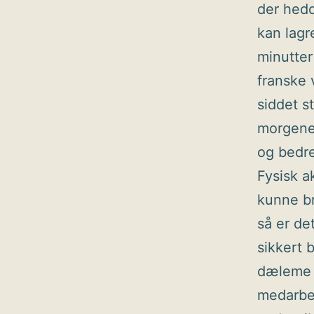
der hedd
kan lagre
minutter
franske 
siddet s
morgene
og bedre 
Fysisk a
kunne br
så er de
sikkert 
dæleme i
medarbej