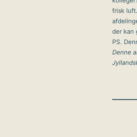
kolleger
frisk luf
afdeling
der kan 
PS. Den
Denne ar
Jyllands