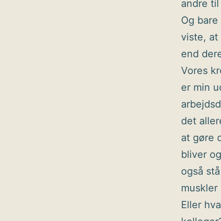
andre ti
Og bare 
viste, at
end dere
Vores kr
er min u
arbejdsd
det alle
at gøre 
bliver o
også stå
muskler 
Eller hv