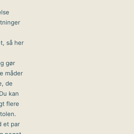
else
utninger
t, så her
og gør
ve måder
e, de
 Du kan
gt flere
tolen.
 et par