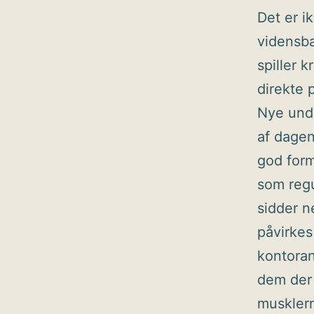
Det er i
vidensba
spiller k
direkte 
Nye unde
af dagen
god form
som regu
sidder n
påvirkes
kontoran
dem der 
musklern