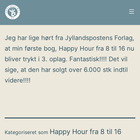
Fortsæt
til
Arbejdsglæde
Udgivet
29. juni 2009
indhold
nu
Jeg har lige hørt fra Jyllandspostens Forlag,
at min første bog, Happy Hour fra 8 til 16 nu
bliver trykt i 3. oplag. Fantastisk!!!! Det vil
sige, at den har solgt over 6.000 stk indtil
videre!!!!
Happy Hour fra 8 til 16
Kategoriseret som