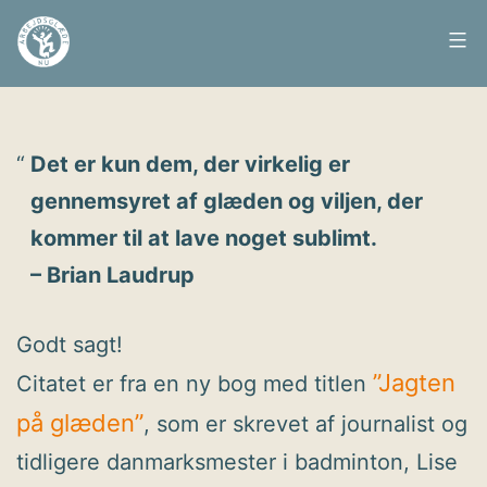
Fortsæt
til
Arbejdsglæde
Udgivet
25. februar 2009
indhold
nu
Det er kun dem, der virkelig er
gennemsyret af glæden og viljen, der
kommer til at lave noget sublimt.
– Brian Laudrup
Godt sagt!
”Jagten
Citatet er fra en ny bog med titlen
på glæden”
, som er skrevet af journalist og
tidligere danmarksmester i badminton, Lise