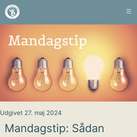
Fortsæt
til
Arbejdsglæde
indhold
nu
Udgivet
27. maj 2024
Mandagstip: Sådan