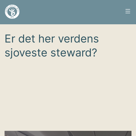
Fortsæt
til
Arbejdsglæde
Udgivet
19. marts 2019
indhold
nu
Er det her verdens
sjoveste steward?