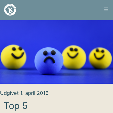
Fortsæt
til
Arbejdsglæde
indhold
nu
Udgivet
1. april 2016
Top 5