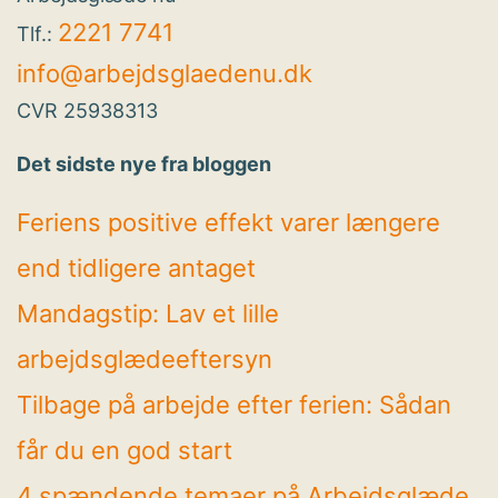
2221 7741
Tlf.:
info@arbejdsglaedenu.dk
CVR 25938313
Det sidste nye fra bloggen
Feriens positive effekt varer længere
end tidligere antaget
Mandagstip: Lav et lille
arbejdsglædeeftersyn
Tilbage på arbejde efter ferien: Sådan
får du en god start
4 spændende temaer på Arbejdsglæde