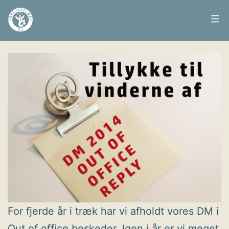
Fortsæt
til
Arbejdsglæde
Udgivet
20. august 2014
indhold
nu
For fjerde år i træk har vi afholdt vores DM i
Out of office beskeder. Igen i år er vi meget