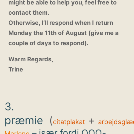
might be able to help you, feel free to
contact them.
Otherwise, I’ll respond when I return
Monday the 11th of August (give me a
couple of days to respond).
Warm Regards,
Trine
3.
præmie
(
+
citatplakat
arbejdsglæ
– især fordi OOO-
Marlene