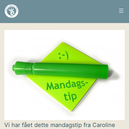
Fortsæt
til
Arbejdsglæde
Udgivet
24. september 2012
indhold
nu
Vi har fået dette mandagstip fra Caroline