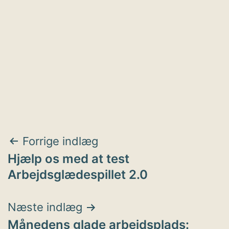
Indlægsnavigation
Forrige indlæg
Hjælp os med at test
Arbejdsglædespillet 2.0
Næste indlæg
Månedens glade arbejdsplads: