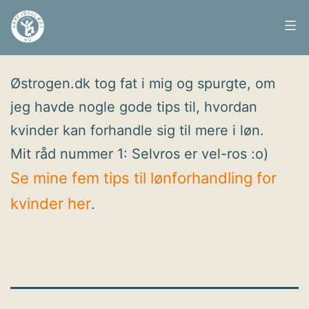
Fortsæt
til
Arbejdsglæde
Udgivet
19. februar 2010
indhold
nu
Østrogen.dk tog fat i mig og spurgte, om
jeg havde nogle gode tips til, hvordan
kvinder kan forhandle sig til mere i løn.
Mit råd nummer 1: Selvros er vel-ros :o)
Se mine fem tips til lønforhandling for
kvinder her
.