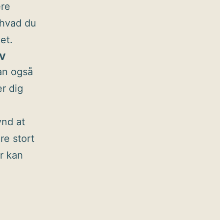
ere
 hvad du
et.
iv
kan også
er dig
ynd at
re stort
r kan