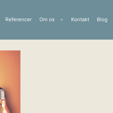
Referencer
Om os
Kontakt
Blog
bn
Åbn
enu
menu