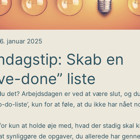
6. januar 2025
dagstip: Skab en
ve-done” liste
u det? Arbejdsdagen er ved at være slut, og du
o-do-liste’, kun for at føle, at du ikke har nået
 for kun at holde øje med, hvad der stadig skal k
t synliggøre de opgaver, du allerede har genn