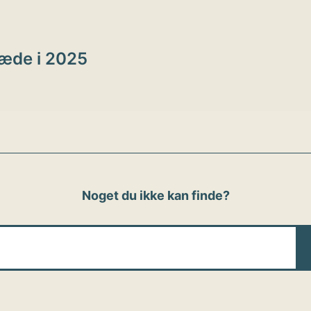
ion
læde i 2025
Noget du ikke kan finde?