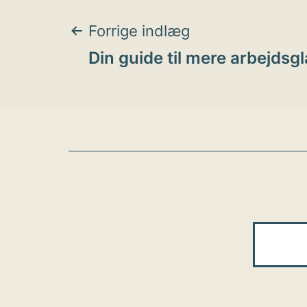
Indlægsnavigat
Forrige indlæg
Din guide til mere arbejdsg