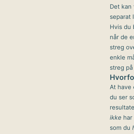
Det kan 
separat l
Hvis du b
når de e
streg ov
enkle må
streg på
Hvorfor
At have 
du ser s
resultat
ikke
har 
som du