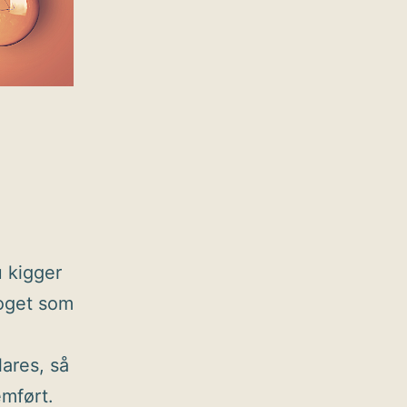
 kigger
 noget som
lares, så
emført.