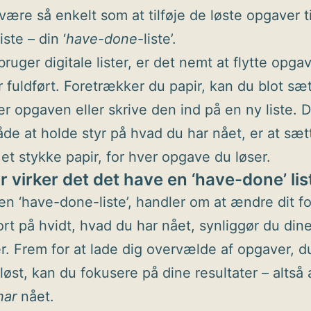
være så enkelt som at tilføje de løste opgaver ti
iste – din ‘
have-done
-liste’.
ruger digitale lister, er det nemt at flytte opga
r fuldført. Foretrækker du papir, kan du blot sæ
er opgaven eller skrive den ind på en ny liste. 
de at holde styr på hvad du har nået, er at sæt
 et stykke papir, for hver opgave du løser.
 virker det det have en ‘have-done’ lis
en ‘have-done-liste’, handler om at ændre dit f
ort på hvidt, hvad du har nået, synliggør du din
er. Frem for at lade dig overvælde af opgaver, 
løst, kan du fokusere på dine resultater – altså a
har
nået.