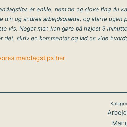
ndagstips er enkle, nemme og sjove ting du k
ge din og andres arbejdsglæde, og starte ugen 
ste vis. Noget man kan gøre på højest 5 minutte
r det, skriv en kommentar og lad os vide hvord
 vores mandagstips her
Kategor
Arbej
Mand