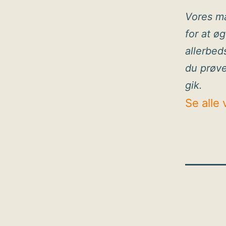
Vores ma
for at ø
allerbed
du prøve
gik.
Se alle