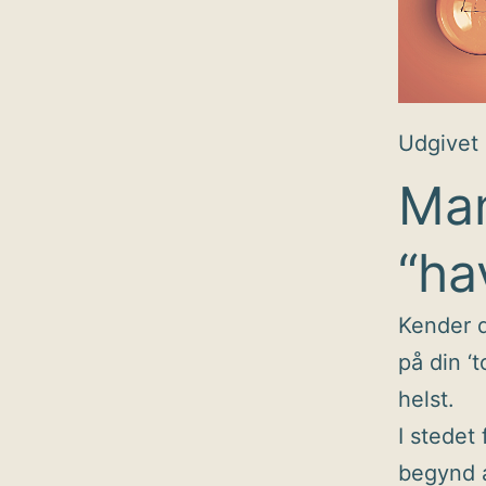
Udgivet
Man
“ha
Kender d
på din ‘t
helst.
I stedet
begynd a