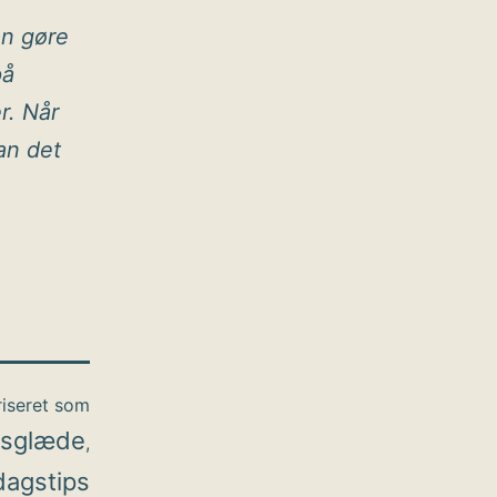
an gøre
på
r. Når
an det
iseret som
dsglæde
,
agstips