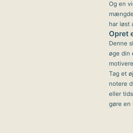
Og en vi
mængden
har løst
Opret e
Denne sk
øge din e
motivere
Tag et ø
notere d
eller ti
gøre en 