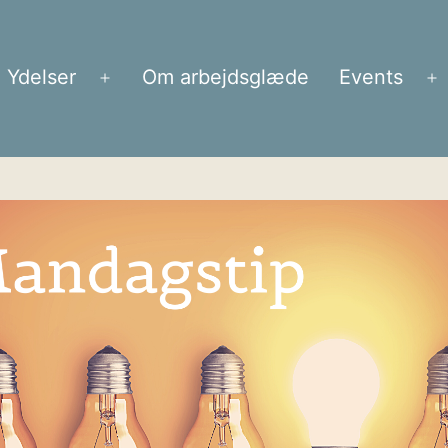
Ydelser
Om arbejdsglæde
Events
Åbn
Å
menu
m