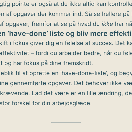
gtig pointe er også at du ikke altid kan kontroll
 af opgaver der kommer ind. Så se hellere på
 af opgaver, fremfor at se på hvad du
ikke
har nå
n ‘have-done’ liste og bliv mere effekt
ift i fokus giver dig en følelse af succes. Det 
ffektivitet – fordi du arbejder bedre, når du føl
t og har fokus på dine fremskridt.
jeblik til at oprette en ‘have-done-liste’, og beg
ine gennemførte opgaver. Det behøver ikke væ
dskrævende. Lad det være er en lille ændring, de
stor forskel for din arbejdsglæde.