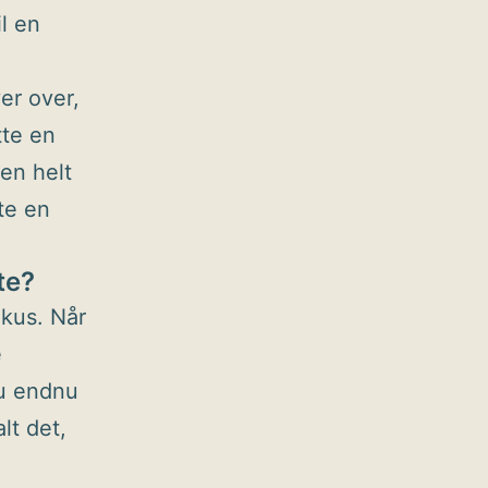
l en
ver over,
tte en
Den helt
te en
te?
okus. Når
e
du endnu
lt det,