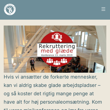
Fortsæt
til
Arbejdsglæde
Udgivet
5. december 2018
indhold
nu
Hvis vi ansætter de forkerte mennesker,
kan vi aldrig skabe glade arbejdspladser –
og så koster det rigtig mange penge at
have alt for høj personaleomsætning. Kom