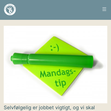
Fortsæt
til
Arbejdsglæde
Udgivet
23. maj 2016
indhold
nu
Selvfølgelig er jobbet vigtigt, og vi skal