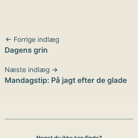
Indlægsnavigation
Forrige indlæg
Dagens grin
Næste indlæg
Mandagstip: På jagt efter de glade
Noget du ikke kan finde?