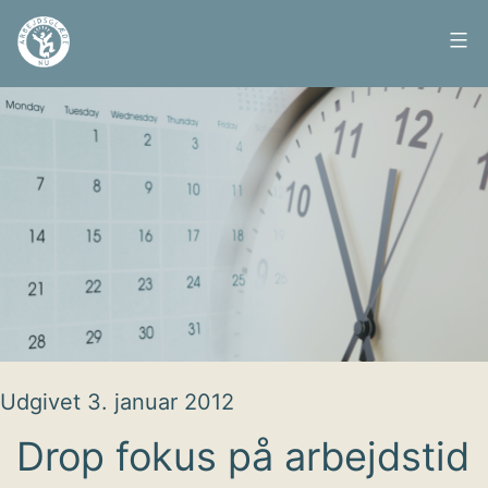
Fortsæt
til
Arbejdsglæde
indhold
nu
Udgivet
3. januar 2012
Drop fokus på arbejdstid