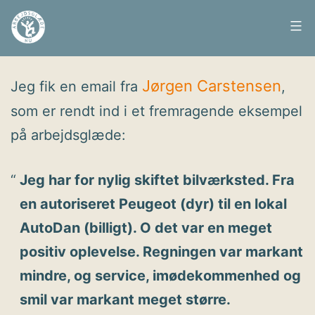
Fortsæt
til
Arbejdsglæde
Udgivet
8. april 2008
indhold
nu
Jørgen Carstensen
Jeg fik en email fra
,
som er rendt ind i et fremragende eksempel
på arbejdsglæde:
Jeg har for nylig skiftet bilværksted. Fra
en autoriseret Peugeot (dyr) til en lokal
AutoDan (billigt). O det var en meget
positiv oplevelse. Regningen var markant
mindre, og service, imødekommenhed og
smil var markant meget større.