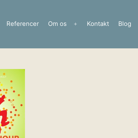
Referencer
Om os
Kontakt
Blog
bn
Åbn
enu
menu