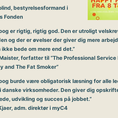
olind, bestyrelsesformand i
s Fonden
og er rigtig, rigtig god. Den er utroligt velskre
den og der er øvelser der giver dig mere arbej
 ikke bede om mere end det.”
Maister, forfatter til “The Professional Service
gy and The Fat Smoker”
og burde være obligatorisk læsning for alle l
i danske virksomheder. Den giver dig opskrifte
de, udvikling og succes på jobbet.”
jaer, adm. direktør i myC4