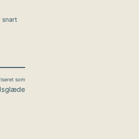
 snart
iseret som
dsglæde