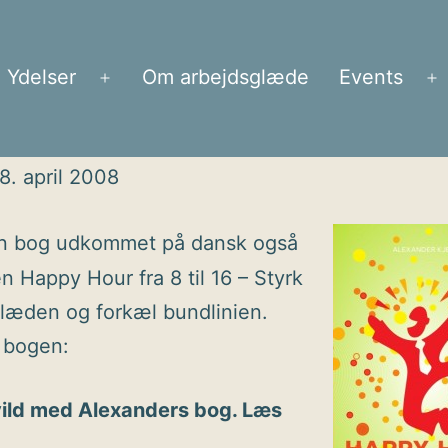
Ydelser
Om arbejdsglæde
Events
Åbn
Å
menu
m
8. april 2008
in bog udkommet på dansk også
en Happy Hour fra 8 til 16 – Styrk
læden og forkæl bundlinien.
 bogen:
vild med Alexanders bog. Læs