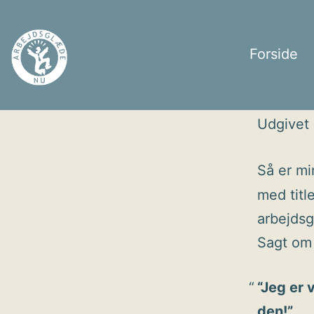
Fortsæt
til
Forside
indhold
Arbejdsglæde
Udgivet
nu
Så er m
med titl
arbejdsg
Sagt om
“Jeg er 
den!”