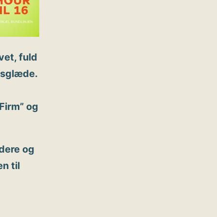
vet, fuld
dsglæde.
 Firm” og
edere og
n til