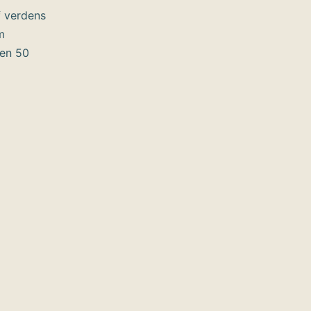
f verdens
m
ten 50