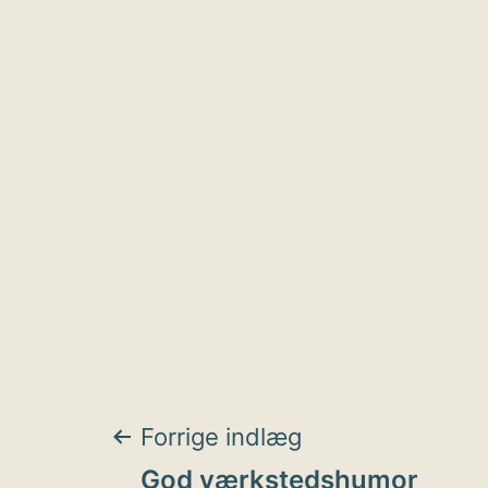
Indlægsnavigat
Forrige indlæg
God værkstedshumor