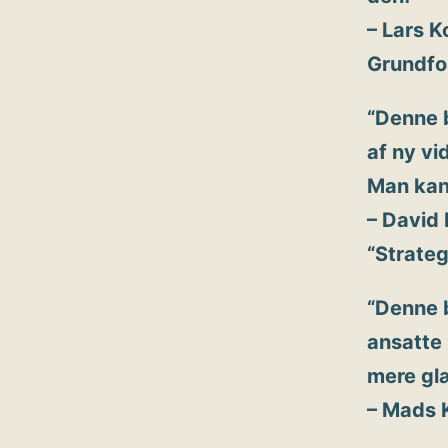
– Lars K
Grundfo
“Denne b
af ny vi
Man kan
– David 
“Strate
“Denne b
ansatte 
mere glæ
– Mads K