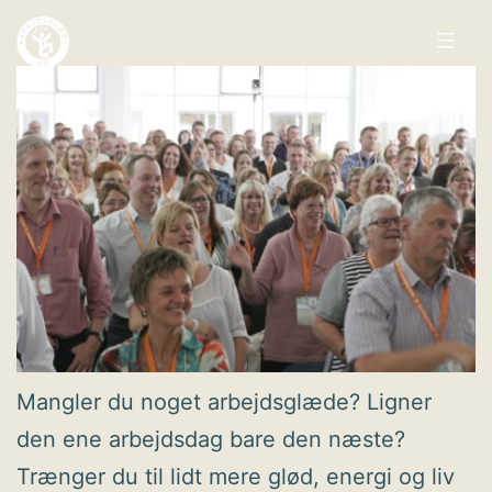
Fortsæt
til
indhold
Arbejdsglæde
nu
Mangler du noget arbejdsglæde? Ligner
den ene arbejdsdag bare den næste?
Trænger du til lidt mere glød, energi og liv