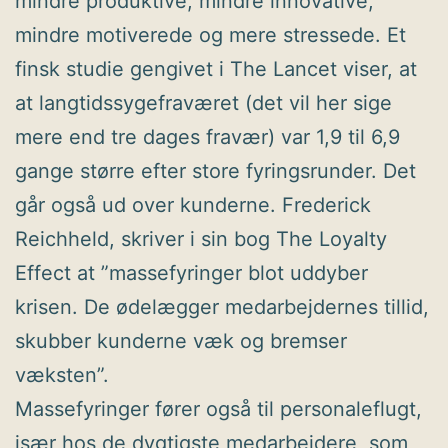
mindre produktive, mindre innovative,
mindre motiverede og mere stressede. Et
finsk studie gengivet i The Lancet viser, at
at langtidssygefraværet (det vil her sige
mere end tre dages fravær) var 1,9 til 6,9
gange større efter store fyringsrunder. Det
går også ud over kunderne. Frederick
Reichheld, skriver i sin bog The Loyalty
Effect at ”massefyringer blot uddyber
krisen. De ødelægger medarbejdernes tillid,
skubber kunderne væk og bremser
væksten”.
Massefyringer fører også til personaleflugt,
især hos de dygtigste medarbejdere, som