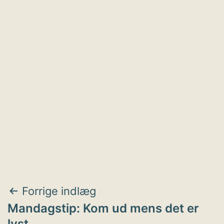
Indlægsnavigation
Forrige indlæg
Mandagstip: Kom ud mens det er
lyst