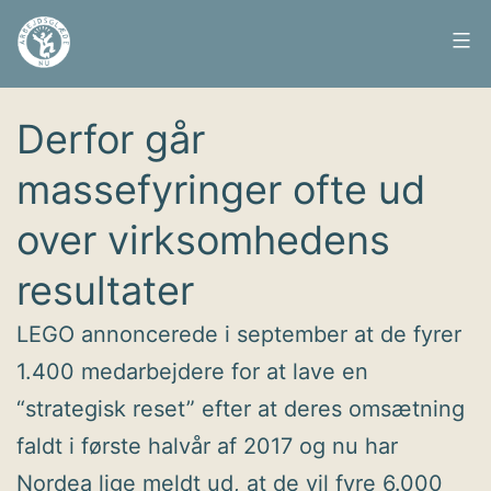
Fortsæt
til
Arbejdsglæde
Udgivet
7. november 2017
indhold
nu
Derfor går
massefyringer ofte ud
over virksomhedens
resultater
LEGO annoncerede i september at de fyrer
1.400 medarbejdere for at lave en
“strategisk reset” efter at deres omsætning
faldt i første halvår af 2017 og nu har
Nordea lige meldt ud, at de vil fyre 6.000