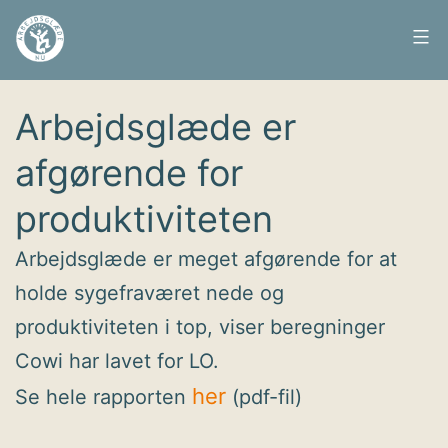
Fortsæt
til
Arbejdsglæde
Udgivet
10. december 2010
indhold
nu
Arbejdsglæde er
afgørende for
produktiviteten
Arbejdsglæde er meget afgørende for at
holde sygefraværet nede og
produktiviteten i top, viser beregninger
Cowi har lavet for LO.
her
Se hele rapporten
(pdf-fil)