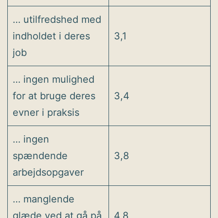
… utilfredshed med
indholdet i deres
3,1
job
… ingen mulighed
for at bruge deres
3,4
evner i praksis
… ingen
spændende
3,8
arbejdsopgaver
… manglende
glæde ved at gå på
4,8