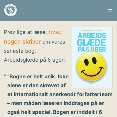
Fortsæt
til
Arbejdsglæde
Udgivet
28. juni 2010
indhold
nu
hvad
Prøv lige at læse,
nogen skriver
om vores
seneste bog,
Arbejdsglæde på 6 uger:
“Bogen er helt unik. Ikke
alene er den skrevet af
et internationalt anerkendt forfatterteam
– men måden læseren inddrages på er
også helt speciel. Bogen er inddelt i 6