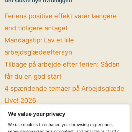
Det sidste nye fra bloggen
Feriens positive effekt varer længere
end tidligere antaget
Mandagstip: Lav et lille
arbejdsglædeeftersyn
Tilbage på arbejde efter ferien: Sådan
får du en god start
4 spændende temaer på Arbejdsglæde
Live! 2026
Mandagstip: Brug sommeren til at rydde
We value your privacy
op
We use cookies to enhance your browsing experience,
serve personalized ads or content, and analyze our traffic.