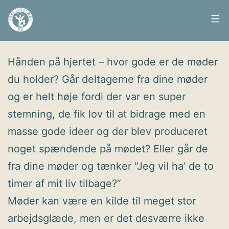
Fortsæt
til
Arbejdsglæde
Udgivet
3. november 2009
indhold
nu
Hånden på hjertet – hvor gode er de møder
du holder? Går deltagerne fra dine møder
og er helt høje fordi der var en super
stemning, de fik lov til at bidrage med en
masse gode ideer og der blev produceret
noget spændende på mødet? Eller går de
fra dine møder og tænker “Jeg vil ha’ de to
timer af mit liv tilbage?”
Møder kan være en kilde til meget stor
arbejdsglæde, men er det desværre ikke