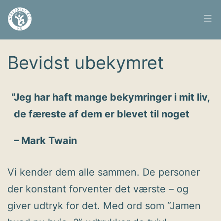
Fortsæt
til
Arbejdsglæde
Udgivet
20. februar 2009
indhold
nu
Bevidst ubekymret
Jeg har haft mange bekymringer i mit liv,
de færeste af dem er blevet til noget
– Mark Twain
Vi kender dem alle sammen. De personer
der konstant forventer det værste – og
giver udtryk for det. Med ord som “Jamen