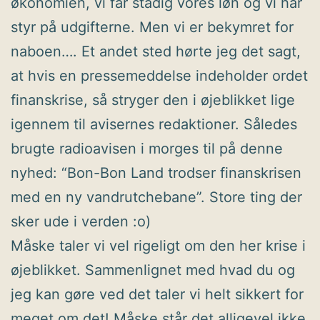
økonomien, vi får stadig vores løn og vi har
styr på udgifterne. Men vi er bekymret for
naboen…. Et andet sted hørte jeg det sagt,
at hvis en pressemeddelse indeholder ordet
finanskrise, så stryger den i øjeblikket lige
igennem til avisernes redaktioner. Således
brugte radioavisen i morges til på denne
nyhed: “Bon-Bon Land trodser finanskrisen
med en ny vandrutchebane”. Store ting der
sker ude i verden :o)
Måske taler vi vel rigeligt om den her krise i
øjeblikket. Sammenlignet med hvad du og
jeg kan gøre ved det taler vi helt sikkert for
meget om det! Måske står det alligevel ikke