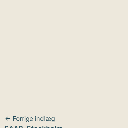
Indlægsnavigation
Forrige indlæg