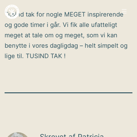
Fortsæt
Tusind tak for nogle MEGET inspirerende
til
og gode timer i går. Vi fik alle ufatteligt
indhold
Arbejdsglæde
meget at tale om og meget, som vi kan
nu
benytte i vores dagligdag – helt simpelt og
lige til. TUSIND TAK !
Skrevet af Patricia