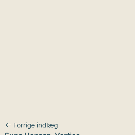
Indlægsnavigation
Forrige indlæg