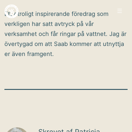
Fortsæt
Ett otroligt inspirerande föredrag som
til
verkligen har satt avtryck på vår
indhold
Arbejdsglæde
verksamhet och får ringar på vattnet. Jag är
nu
övertygad om att Saab kommer att utnyttja
er även framgent.
Skrevet af Patricia