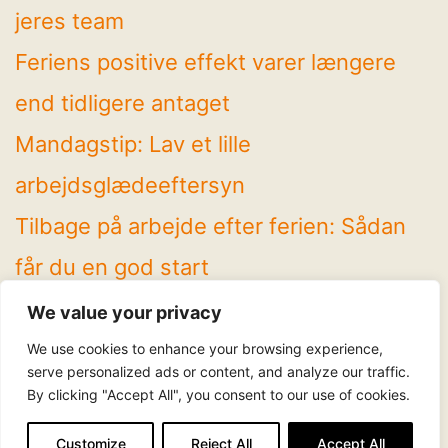
jeres team
Feriens positive effekt varer længere
end tidligere antaget
Mandagstip: Lav et lille
arbejdsglædeeftersyn
Tilbage på arbejde efter ferien: Sådan
får du en god start
4 spændende temaer på Arbejdsglæde
We value your privacy
Live! 2026
We use cookies to enhance your browsing experience,
serve personalized ads or content, and analyze our traffic.
By clicking "Accept All", you consent to our use of cookies.
Følg os
LinkedIn
Facebook
Instagram
YouTube
Customize
Reject All
Accept All