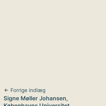
Indlægsnavigation
Forrige indlæg
Signe Møller Johansen,
Københavns Universitet