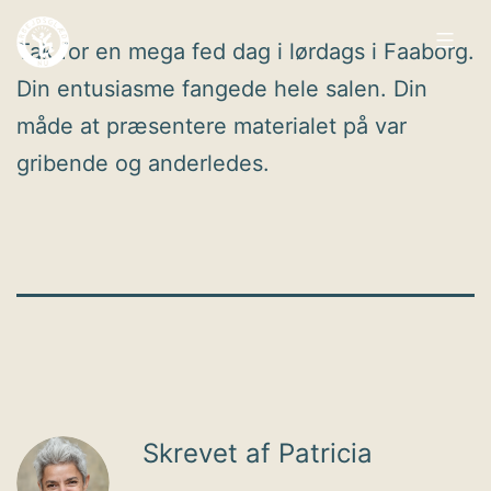
Fortsæt
Tak for en mega fed dag i lørdags i Faaborg.
til
Din entusiasme fangede hele salen. Din
indhold
Arbejdsglæde
måde at præsentere materialet på var
nu
gribende og anderledes.
Skrevet af Patricia